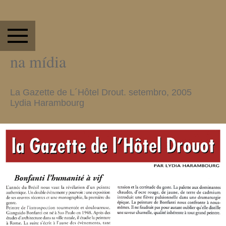
na mídia
La Gazette de L´Hôtel Drout. setembro, 2005
Lydia Harambourg