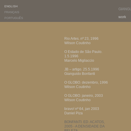
ENGLISH
GIANG
FRANÇAIS
work
PORTUGUÊS
Rio Artes. nº 23, 1996
Wilson Coutinho
O Estado de São Paulo.
1.5.1996
Marcelo Migliaccio
JB – artigo. 25.5.1996
Gianguido Bonfanti
O GLOBO. dezembro, 1996
Wilson Coutinho
O GLOBO. janeiro, 2003
Wilson Coutinho
bravo! nº 64, jan 2003
Daniel Piza
BONFANTI. ED. ACATOS,
2005 - A DENSIDADE DA
BELEZA