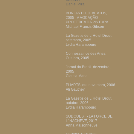
Daniel Piza
BONFANTI. ED. ACATOS,
2005 - A VOCAÇÃO
PROFÉTICA DA PINTURA
Michael Francis Gibson
La Gazette de L´Hôtel Drout.
setembro, 2005
Lydia Harambourg
Connessaince des Artes.
Outubro, 2005
Jornal do Brasil. dezembro,
2005
Cleusa Maria
PHARTS. out-novembro, 2006
Ali Gauthey
La Gazette de L´Hôtel Drout.
outubro, 2006
Lydia Harambourg
SUDOUEST - LA FORCE DE
L'INACHEVÉ, 2017
Anna Maisonneuve