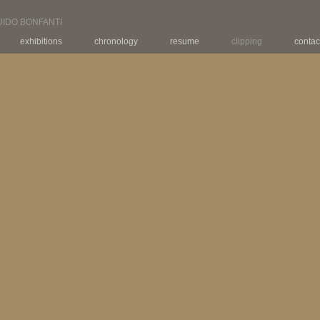
UIDO BONFANTI
exhibitions
chronology
resume
clipping
contac